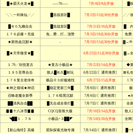
█★霸天火龙★█
-----76-----
7月/4日/9点开放
█
╲╲一剑诛仙╱╱
█首战首区█
7月/2日/13点30分开放
╱╱
█８０九幽合击
█首战首区█
7月/21日/16点开放
█ 
１７６必爆〃充值
免﹏费﹏打﹏顶赞
7月/3日/19点30分开放
免费
★新热血沉默★
-
7月/3日/13点30分开放
▓→牛
█★天帝微变★█
.
6月/25日/11点30分开放
▓→
１.76╱欣悦复古
★复古小极品★
7月/22日/14点开放
◆
１９５至尊合击
散人█长久█耐玩
6月/22日/〖通宵推荐〗
〓礼
１７６复古老传奇
极品╋３好服难找
6月/27日/15点开放
1.
★神之领域★神启
█稳定更新三年█
7月/6日/〖通宵推荐〗
极
召唤老魔全新季
１.７６暗黑沉默
7月/6日/〖通宵推荐〗
●
██清风合击██
█无合成全靠打█
7月/7日/〖通宵推荐〗
全
▊▊十八冰雪▊▊
CQCQ首推大服
7月/10日/14点开放
散人
◥██１．７６
小极品+３██◤
7月/14日/20点开放
全网
【新山海经】高爆
星际探索尤物专属
7月/14日/〖通宵推荐〗
█一