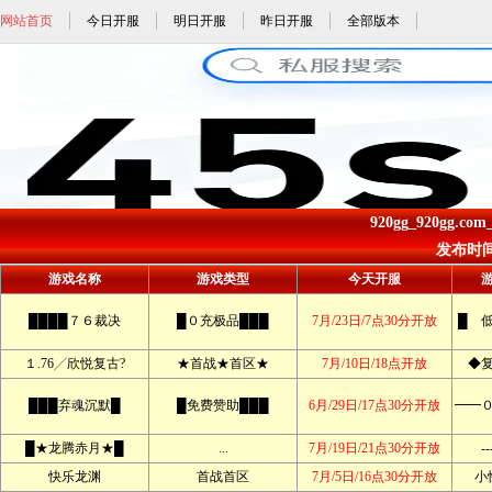
网站首页
今日开服
明日开服
昨日开服
全部版本
920gg_920gg.co
发布时间: 
游戏名称
游戏类型
今天开服
████７６裁决
█０充极品███
7月/23日/7点30分开放
█ 
１.76╱欣悦复古?
★首战★首区★
7月/10日/18点开放
◆
███弃魂沉默█
█免费赞助███
6月/29日/17点30分开放
━━
█★龙腾赤月★█
...
7月/19日/21点30分开放
--
快乐龙渊
首战首区
7月/5日/16点30分开放
小