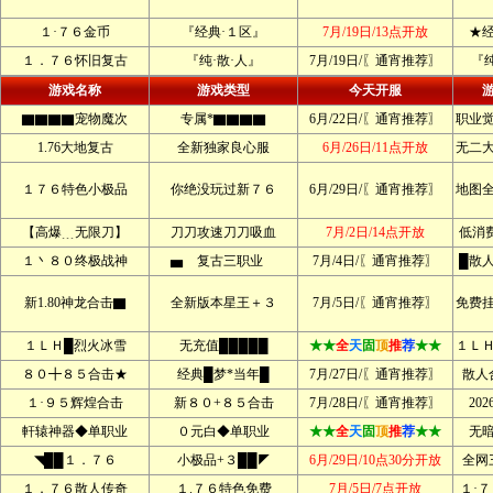
１·７６金币
『经典·１区』
7月/19日/13点开放
★
１．７６怀旧复古
『纯·散·人』
7月/19日/〖通宵推荐〗
『纯
游戏名称
游戏类型
今天开服
▇▇▇▇宠物魔次
专属*▇▇▇▇
6月/22日/〖通宵推荐〗
职业
1.76大地复古
全新独家良心服
6月/26日/11点开放
无二
１７６特色小极品
你绝没玩过新７６
6月/29日/〖通宵推荐〗
地图
【高爆﹍无限刀】
刀刀攻速刀刀吸血
7月/2日/14点开放
低消
１丶８０终极战神
▅ 复古三职业
7月/4日/〖通宵推荐〗
█散
新1.80神龙合击▇
全新版本星王＋３
7月/5日/〖通宵推荐〗
免费
１ＬＨ█烈火冰雪
无充值█████
★★
全
天
固
顶
推
荐
★★
１Ｌ
８０╋８５合击★
经典█梦*当年█
7月/27日/〖通宵推荐〗
散人
１·９５辉煌合击
新８０+８５合击
7月/28日/〖通宵推荐〗
20
軒辕神器◆单职业
０元白◆单职业
★★
全
天
固
顶
推
荐
★★
无
◥██１．７６
小极品+３██◤
6月/29日/10点30分开放
全网
１．７６散人传奇
１.７６特色免费
7月/5日/7点开放
１·