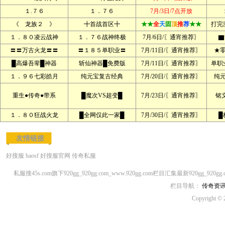
１.７６
１．７６
7月/3日/7点开放
《 龙族２ 》
╋首战首区╋
★★
全
天
固
顶
推
荐
★★
打完
１．８０凌云战神
１．７６战神终极
7月/6日/〖通宵推荐〗
▇
〓〓万古火龙〓〓
〓１８５单职业〓
7月/11日/〖通宵推荐〗
★
█高爆吾辈█神器
斩仙神器█免费版
7月/11日/〖通宵推荐〗
单职
１．９６七彩皓月
纯元宝复古经典
7月/20日/〖通宵推荐〗
纯
重生●传奇●带系
█魔次VS超变█
7月/23日/〖通宵推荐〗
铭文
１．８０狂战火龙
█全网仅此一家█
7月/30日/〖通宵推荐〗
█
友情链接
好搜服
haosf
好搜服官网
传奇私服
私服搜45s.com旗下920gg_920gg.com_www.920gg.com栏目汇集最新920gg_920
栏目导航：
传奇资
Copyright © 