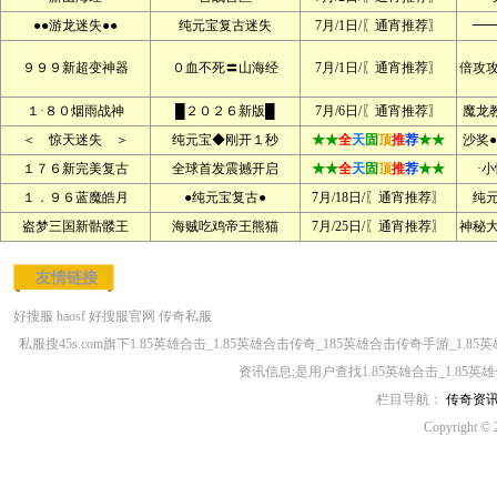
●●游龙迷失●●
纯元宝复古迷失
7月/1日/〖通宵推荐〗
━
９９９新超变神器
０血不死〓山海经
7月/1日/〖通宵推荐〗
倍攻
１·８０烟雨战神
█２０２６新版█
7月/6日/〖通宵推荐〗
魔龙
＜ 惊天迷失 ＞
纯元宝◆刚开１秒
★★
全
天
固
顶
推
荐
★★
沙奖
１７６新完美复古
全球首发震撼开启
★★
全
天
固
顶
推
荐
★★
·
１．９６蓝魔皓月
●纯元宝复古●
7月/18日/〖通宵推荐〗
纯
盗梦三国新骷髅王
海贼吃鸡帝王熊猫
7月/25日/〖通宵推荐〗
神秘
友情链接
好搜服
haosf
好搜服官网
传奇私服
私服搜45s.com旗下1.85英雄合击_1.85英雄合击传奇_185英雄合击传奇手游_1.
资讯信息;是用户查找1.85英雄合击_1.85
栏目导航：
传奇资
Copyright © 