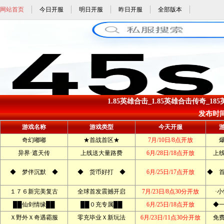
网站首页
今日开服
明日开服
昨日开服
全部版本
1.85英雄合击_1.85英雄合击传奇_18
发布时间: 
游戏名称
游戏类型
今天开服
奇幻嘟嘟
★首战首区★
7月/10日/8点开放
异界·遮天传
上线送大量路费
6月/28日/18点开放
上
◆ 梦伴沉默 ◆
◆ 货币好打 ◆
6月/25日/17点开放
◆ 
１７６新完美复古
全球首发震撼开启
7月/23日/8点30分开放
·
██仙剑情缘██
██０充专属██
6月/25日/18点开放
◆
Ｘ野外Ｘ奇遇霸服
零充毕业Ｘ新玩法
6月/23日/11点30分开放
免