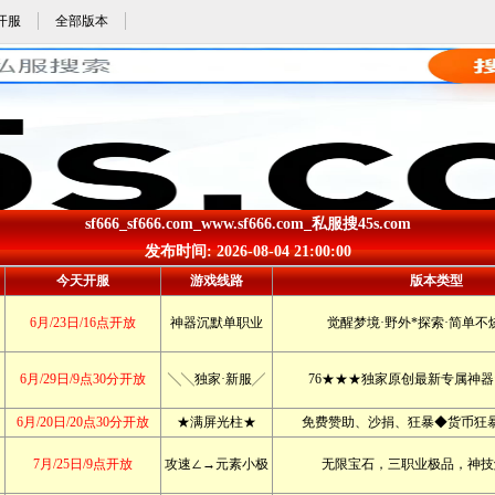
开服
全部版本
sf666_sf666.com_www.sf666.com_私服搜45s.com
发布时间: 2026-08-04 21:00:00
今天开服
游戏线路
版本类型
6月/23日/16点开放
神器沉默单职业
觉醒梦境·野外*探索·简单不
6月/29日/9点30分开放
╲╲独家·新服╱
76★★★独家原创最新专属神
6月/20日/20点30分开放
★满屏光柱★
免费赞助、沙捐、狂暴◆货币狂
7月/25日/9点开放
攻速∠→元素小极
无限宝石，三职业极品，神技