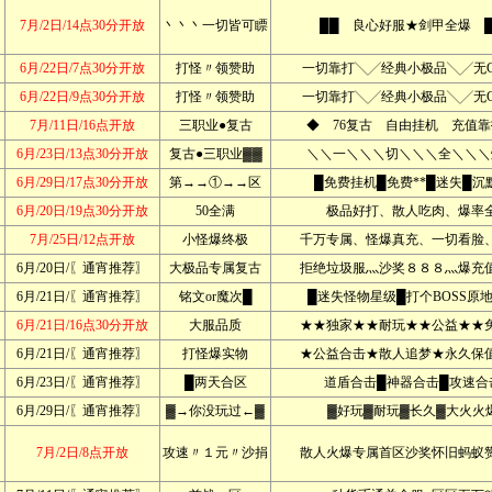
7月/2日/14点30分开放
丶丶丶一切皆可瞟
██ 良心好服★剑甲全爆 █
6月/22日/7点30分开放
打怪〃领赞助
一切靠打╲╱经典小极品╲╱无
6月/22日/9点30分开放
打怪〃领赞助
一切靠打╲╱经典小极品╲╱无
7月/11日/16点开放
三职业●复古
◆ 76复古 自由挂机 充值
6月/23日/13点30分开放
复古●三职业▓▓
＼＼一＼＼＼切＼＼＼全＼＼＼
6月/29日/17点30分开放
第→→①→→区
█免费挂机█免费**█迷失█沉
6月/20日/19点30分开放
50全满
极品好打、散人吃肉、爆率
7月/25日/12点开放
小怪爆终极
千万专属、怪爆真充、一切看脸
6月/20日/〖通宵推荐〗
大极品专属复古
拒绝垃圾服灬沙奖８８８灬爆充
6月/21日/〖通宵推荐〗
铭文or魔次█
█迷失怪物星级█打个BOSS原
6月/21日/16点30分开放
大服品质
★★独家★★耐玩★★公益★★
6月/21日/〖通宵推荐〗
打怪爆实物
★公益合击★散人追梦★永久保
6月/23日/〖通宵推荐〗
█两天合区
道盾合击█神器合击█攻速合
6月/29日/〖通宵推荐〗
▓→你没玩过←▓
▓好玩▓耐玩▓长久▓大火火
7月/2日/8点开放
攻速〃１元〃沙捐
散人火爆专属首区沙奖怀旧蚂蚁