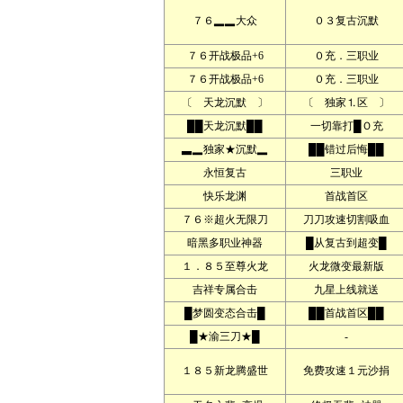
７６▂▂大众
０３复古沉默
７６开战极品+6
０充．三职业
７６开战极品+6
０充．三职业
〔 天龙沉默 〕
〔 独家⒈区 〕
██天龙沉默██
一切靠打█Ｏ充
▃▂独家★沉默▂
██错过后悔██
永恒复古
三职业
快乐龙渊
首战首区
７６※超火无限刀
刀刀攻速切割吸血
暗黑多职业神器
█从复古到超变█
１．８５至尊火龙
火龙微变最新版
吉祥专属合击
九星上线就送
█梦圆变态合击█
██首战首区██
█★渝三刀★█
-
１８５新龙腾盛世
免费攻速１元沙捐