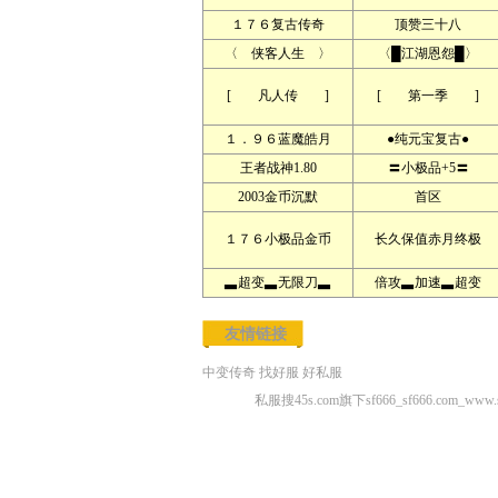
１７６复古传奇
顶赞三十八
〈 侠客人生 〉
〈█江湖恩怨█〉
[ 凡人传 ]
[ 第一季 ]
１．９６蓝魔皓月
●纯元宝复古●
王者战神1.80
〓小极品+5〓
2003金币沉默
首区
１７６小极品金币
长久保值赤月终极
▃超变▃无限刀▃
倍攻▃加速▃超变
友情链接
中变传奇
找好服
好私服
私服搜45s.com旗下sf666_sf666.com_ww