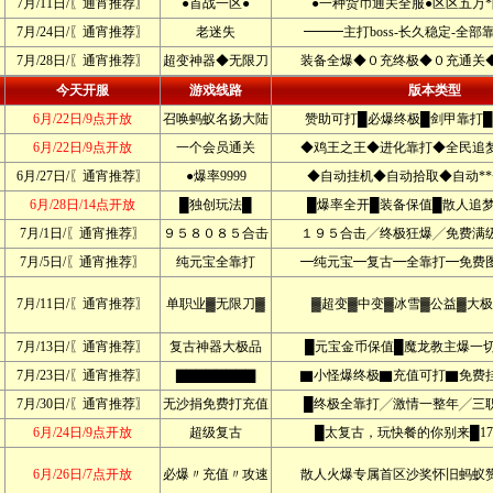
7月/11日/〖通宵推荐〗
●首战一区●
●一种货币通关全服●区区五万*
7月/24日/〖通宵推荐〗
老迷失
━━━主打boss-长久稳定-全部
7月/28日/〖通宵推荐〗
超变神器◆无限刀
装备全爆◆０充终极◆０充通关
今天开服
游戏线路
版本类型
6月/22日/9点开放
召唤蚂蚁名扬大陆
赞助可打█必爆终极█剑甲靠打
6月/22日/9点开放
一个会员通关
◆鸡王之王◆进化靠打◆全民追
6月/27日/〖通宵推荐〗
●爆率9999
◆自动挂机◆自动拾取◆自动*
6月/28日/14点开放
█独创玩法█
█爆率全开█装备保值█散人追
7月/1日/〖通宵推荐〗
９５８０８５合击
１９５合击╱终极狂爆╱免费满
7月/5日/〖通宵推荐〗
纯元宝全靠打
━纯元宝━复古━全靠打━免费
7月/11日/〖通宵推荐〗
单职业▓无限刀▓
▓超变▓中变▓冰雪▓公益▓大极
7月/13日/〖通宵推荐〗
复古神器大极品
█元宝金币保值█魔龙教主爆一
7月/23日/〖通宵推荐〗
▇▇▇▇▇▇▇▇
▇小怪爆终极▇充值可打▇免费
7月/30日/〖通宵推荐〗
无沙捐免费打充值
█终极全靠打╱激情一整年╱三
6月/24日/9点开放
超级复古
█太复古，玩快餐的你别来█170-
6月/26日/7点开放
必爆〃充值〃攻速
散人火爆专属首区沙奖怀旧蚂蚁