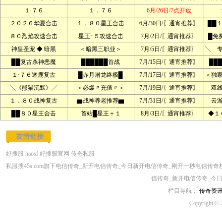
１.７６
１．７６
6月/26日/7点开放
２０２６华夏合击
１．８０星王合击
6月/30日/〖通宵推荐〗
██
８０烈焰攻速合击
星王+５攻速合击
7月/2日/〖通宵推荐〗
█免
神皇圣宠 ◆ 暗黑
＜暗黑三职业＞
7月/5日/〖通宵推荐〗
╲ 
██复古杀神恶魔
██████首战
7月/15日/〖通宵推荐〗
██
１·７６逐鹿复古
█赤月屠龙终极█
7月/17日/〖通宵推荐〗
＜独
╲《熊猫沉默》╱
＜必爆〃充值〃＞
7月/19日/〖通宵推荐〗
双
１．８０战神复古
▆战神养老推荐▆
7月/31日/〖通宵推荐〗
云
██８０星王合击
首站█星王＋１
8月/3日/〖通宵推荐〗
◆１
友情链接
好搜服
haosf
好搜服官网
传奇私服
私服搜45s.com旗下电信传奇_新开电信传奇_今日新开电信传奇_刚开一秒电信
信传奇_新开电信传奇_今
栏目导航：
传奇资
Copyright © 