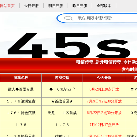
网站首页
今日开服
明日开服
昨日开服
全部版本
电信传奇_新开电信传奇_今日新开
发布时间: 
游戏名称
游戏类型
今天开服
散人◆百团专属
◆ ０氪毕业〝
6月/28日/20点开放
〓
１．７６沧澜复古
★首战首区★
7月/9日/12点30分开放
１７６丶特色沉默
天龙 １区首战
6月/22日/8点30分开放
０充
１.７６
１．７６
7月/12日/17点开放
１．７６极品元素
技能buff
7月/15日/8点30分开放
攻速