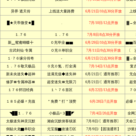
异界·遮天传
上线送大量路费
6月/21日/10点30分开放
上
█★天帝微变★█
.
7月/10日/12点开放
▓→
１.７６
１．７６
7月/8日/8点30分开放
新▁鸳鸯蝴蝶╋
０充毕业 ▆▆
6月/29日/10点30分开放
▆▆
古武剑仙·专属
Ｏ充※单职业
7月/11日/9点30分开放
〔 
１·７６缘分传奇
-
6月/21日/22点30分开放
▓→
１．７６敬天极品
０充０氪．打全满
7月/14日/13点开放
复
新未央迷失◆超神
送满充值◆迷失神
6月/21日/〖通宵推荐〗
无
修罗〓专属神器〓
超变迷失〓无限刀
6月/21日/〖通宵推荐〗
超
１７６怀旧经典
１丶７６首区
6月/22日/13点开放
７
１８５必爆〃充值
＂免费＂打＂顶赞
6月/28日/7点开放
必爆
◥██１．７６
小极品+３██◤
7月/4日/20点开放
全网
太极迷失神灵沉默
湘俞沉默侠客镇派
7月/8日/〖通宵推荐〗
天命
倒贴火龙▇单职业
元宝服▇攻速①区
7月/9日/【固顶通宵】
沙奖