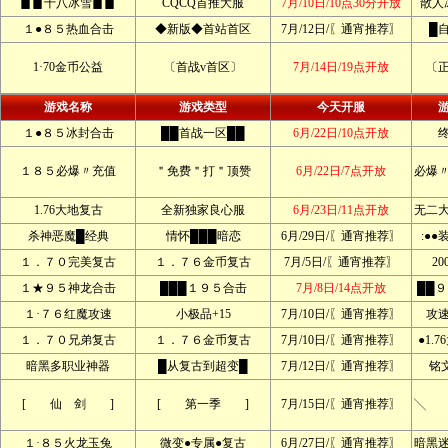
▊▊十八冰雪▊▊
CQCQ首推大服
7月/10日/10点30分开放
散人
１●８５热血合击
◆新版◆首站首区
7月/12日/〖通宵推荐〗
█
1·70金币公益
〔首战v首区〕
7月/14日/19点开放
〔
游戏名称
游戏类型
今天开服
１●８５冰封合击
██首战一区██
6月/22日/10点开放
１８５必爆〃充值
＂免费＂打＂顶赞
6月/22日/7点开放
必爆
1.76大地复古
全新独家良心服
6月/23日/11点开放
无二
杀神恶魔█经典
情怀███暗恋
6月/29日/〖通宵推荐〗
:●
１．７０完美复古
１．７６金币复古
7月/5日/〖通宵推荐〗
2
１★９５神龙合击
███１９５合击
7月/8日/14点开放
██
１·７６红魔攻速
小极品+15
7月/10日/〖通宵推荐〗
攻
１．７０兄弟复古
１．７６金币复古
7月/10日/〖通宵推荐〗
●1.
暗黑多职业神器
█从复古到超变█
7月/12日/〖通宵推荐〗
铭文
[ 仙 剑 ]
[ 第一季 ]
7月/15日/〖通宵推荐〗
╲ 
１·８５火龙玉兔
微变●专属●复古
6月/27日/〖通宵推荐〗
暗黑