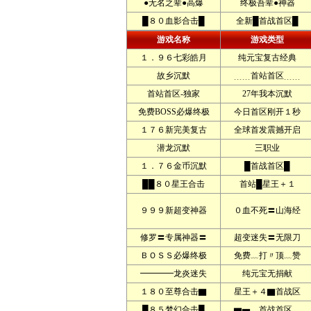
●无名之辈●高爆
终极吾辈●神器
█８０血影合击█
全新█首战首区█
游戏名称
游戏类型
１．９６七彩皓月
纯元宝复古经典
故乡沉默
﹍﹍首站首区﹍﹍
首站首区-独家
27年我本沉默
免费BOSS必爆终极
今日首区刚开１秒
１７６新完美复古
全球首发震撼开启
潜龙沉默
三职业
１．７６金币沉默
█首战首区█
██８０星王合击
首站█星王＋１
９９９新超变神器
０血不死〓山海经
修罗〓专属神器〓
超变迷失〓无限刀
ＢＯＳＳ必爆终极
免费﹏打〃顶﹏赞
━━━━龙炎迷失
纯元宝无捐献
１８０至尊合击▇
星王＋４▇首战区
█８５梦幻合击█
▆▅▃首战首区▃