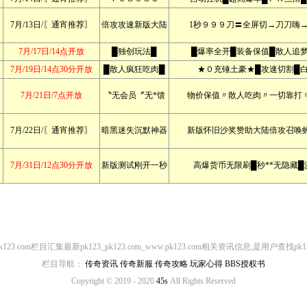
7月/13日/〖通宵推荐〗
倍攻攻速新版大陆
1秒９９９刀〓全屏切→刀刀嗨
7月/17日/14点开放
█独创玩法█
█爆率全开█装备保值█散人追
7月/19日/14点30分开放
█散人疯狂吃肉█
★０充锤土豪★█攻速切割█
7月/21日/7点开放
〝无会员〞无*馈
物价保值〃散人吃肉〃一切靠打
7月/22日/〖通宵推荐〗
暗黑迷失沉默神器
新版怀旧沙奖赞助大陆倍攻召唤
7月/31日/12点30分开放
新版测试刚开一秒
高爆货币无限刷█秒**无隐藏█
.pk123.com栏目汇集最新pk123_pk123.com_www.pk123.com相关资讯信息;是用户查找pk12
栏目导航：
传奇资讯
传奇新服
传奇攻略
玩家心得
BBS授权书
Copyright © 2019 - 2020
45s
All Rights Reserved