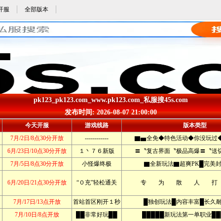
开服
全部版本
pk123_pk123.com_www.pk123.com_私服搜45s.com
发布时间: 2026-08-07 21:00:00
今天开服
游戏线路
版本类型
7月/2日/8点30分开放
------------
▇▅全免◆特色活动◆你没玩过◆
6月/23日/10点30分开放
１丶７６新版
〓〝复古界面〝极品高爆〓〝送
7月/5日/8点30分开放
小怪爆终极
▇全新玩法▇超爽PK█完美封
6月/20日/21点30分开放
“０充”轻松通关
专 为 散 人 打
7月/17日/13点开放
首站首区刚开１秒
█独创玩法█内容丰富█长久耐
7月/10日/8点开放
██非常好玩██
█████新玩法第一单职业██