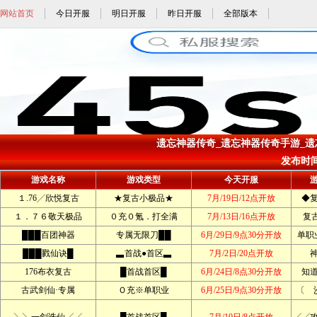
网站首页
今日开服
明日开服
昨日开服
全部版本
遗忘神器传奇_遗忘神器传奇手游_遗忘
发布时间: 
游戏名称
游戏类型
今天开服
１.76╱欣悦复古
★复古小极品★
7月/19日/12点开放
◆
１．７６敬天极品
０充０氪．打全满
7月/13日/16点开放
复
███百团神器
专属无限刀██
6月/29日/9点30分开放
单职
███戮仙诀█
▃首战●首区▃
7月/2日/20点开放
176布衣复古
█首战首区█
6月/24日/8点30分开放
知
古武剑仙·专属
Ｏ充※单职业
6月/25日/9点30分开放
〔 