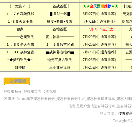
《 龙族２ 》
╋首战首区╋
★★
全
天
固
顶
推
荐
★★
打完
１．７６武陵沉默
█ 首站一区█
6月/27日/〖通宵推荐〗
无充
１·８５火龙玉兔
微变●专属●复古
7月/2日/〖通宵推荐〗
暗黑
独家
首站首区
7月/3日/9点开放
━━━━恶魔迷失
复古神器━━━━
7月/20日/〖通宵推荐〗
１．８５倚天合击
１．９５假首区毙
7月/20日/〖通宵推荐〗
每天
１．８０战神复古
▆战神养老推荐▆
7月/28日/〖通宵推荐〗
云
≤◆梦幻迷失◆≥
纯元宝复古迷失
7月/26日/〖通宵推荐〗
━
﹍﹍封神榜﹍﹍
三职业多流派
7月/25日/〖通宵推荐〗
﹍
友情链接
好搜服
haosf
好搜服官网
传奇私服
私服搜45s.com旗下遗忘神器传奇_遗忘神器传奇手游_遗忘神器最新版本_遗忘
信息;是用户查找遗忘神器传奇_遗忘神器
栏目导航：
传奇资
Copyright © 