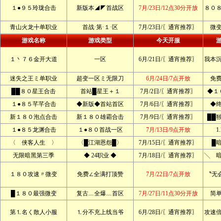
１●９５玲珑合击
新版本◢◤首战区
7月/23日/12点30分开放
８０
青山火龙╋单职业
首战·第·１·区
7月/23日/〖通宵推荐〗
微
游戏名称
游戏类型
今天开服
１丶７６金开大道
一区
6月/21日/〖通宵推荐〗
我本
迷失之王ミ单职业
超变一区ミ无限刀
6月/24日/7点开放
免
██８０星王合击
首站█星王＋１
7月/2日/〖通宵推荐〗
◆１
１●８５芊芊合击
◆新版◆首站首区
7月/6日/〖通宵推荐〗
◆
新１８０泡点合击
新１８０雄霸合击
7月/9日/〖通宵推荐〗
██
１●８５龙渊合击
１●８０首战一区
7月/13日/9点开放
1
〈 侠客人生 〉
〈█江湖恩怨█〉
7月/15日/〖通宵推荐〗
█
无限暗黑第三季
◆ 24职业 ◆
7月/18日/〖通宵推荐〗
╲ 
１８０攻速〃微变
免费∠全满打顶赞
7月/22日/7点开放
〝无
█１８０最强微变
复古﹏全爆﹏首区
7月/27日/11点30分开放
简
第⒈名く散人小服
⒈分不充上线当爷
6月/28日/〖通宵推荐〗
攻速