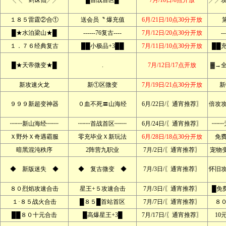
╲╲一剑诛仙╱╱
█首战首区█
7月/10日/8点开放
╱╱
１８５雷霆②合①
送会员〝 爆充值
6月/21日/10点30分开放
█★水泊梁山★█
------76复古----
7月/12日/20点30分开放
--
１．７６经典复古
██小极品+3██
7月/11日/10点30分开放
██
█★天帝微变★█
.
7月/12日/17点开放
▓→
新攻速火龙
新①区微变
7月/19日/21点30分开放
新
９９９新超变神器
０血不死〓山海经
6月/22日/〖通宵推荐〗
倍攻
┉┉新山海经┉┉
┉┉首战首区┉┉
6月/24日/〖通宵推荐〗
┉┉
Ｘ野外Ｘ奇遇霸服
零充毕业Ｘ新玩法
6月/28日/18点30分开放
免
暗黑混沌秩序
2阵营九职业
7月/2日/〖通宵推荐〗
宠物变
◆ 新版迷失 ◆
◆ 复古微变 ◆
7月/3日/〖通宵推荐〗
怀旧
８０烈焰攻速合击
星王+５攻速合击
7月/3日/〖通宵推荐〗
█免
１·８５战火合击
█８５█首站首区
7月/7日/〖通宵推荐〗
８
██８０十元合击
█高爆星王+3█
7月/17日/〖通宵推荐〗
10