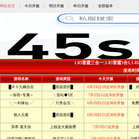
网站首页
今日开服
明日开服
昨日开服
全部版本
1.85雷霆三合一,1.85雷霆3合1,1
发布时间: 
游戏名称
游戏类型
今天开服
█８０九幽合击
█首战首区█
6月/24日/18点30分开放
█ 
＜洛瑶=专属＞
╲首站◆1区
7月/2日/12点30分开放
〈
╲ 一剑诛仙 ╱
╱ 只售会员 ╲
6月/20日/22点30分开放
免费
散人元素
█首战首区█
6月/20日/21点30分开放
异界·遮天传
上线送大量路费
7月/5日/7点开放
上
问道沉默√单职业
纯元宝√１区
7月/10日/16点开放
沙奖