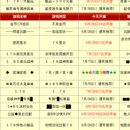
１．７６◇大极品
极品＋１００元素
7月/25日/11点开放
攻速
修罗〓专属神器〓
超变迷失〓无限刀
7月/30日/〖通宵推荐〗
超
游戏名称
游戏类型
今天开服
金币170首区
不卖金币
6月/26日/10点开放
┉┉問道沉默┉┉
┉┉首战首区┉┉
6月/28日/〖通宵推荐〗
沉
赤月带
悠然复古
７６复古
6月/29日/7点开放
１７６新完美复古
全球首发震撼开启
7月/2日/7点开放
·
１．８０凌云战神
１．７６战神终极
7月/7日/〖通宵推荐〗
▇
◆ 星澜皇权 ◆
〃无〃限〃首〃爆
★★
全
天
固
顶
推
荐
★★
攻速
〓〓万古火龙〓〓
〓１８５单职业〓
7月/9日/〖通宵推荐〗
★
１.７６
１．７６
7月/26日/7点开放
皇极神帝█专属█
专属*█狂暴篇
7月/30日/〖通宵推荐〗
▇▇
１●８５冰封合击
██首战一区██
8月/3日/10点开放
公益◆复古沉默
道B牛沙奖8.8W
6月/26日/19点30分开放
散
１７６特色小极品
你绝没玩过新７６
6月/26日/〖通宵推荐〗
地图