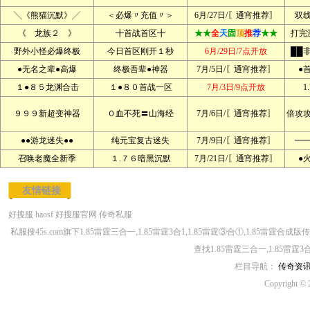
╲《熊猫沉默》╱
＜必爆〃充值〃＞
6月/27日/〖通宵推荐〗
双
《 龙族２ 》
╋首战首区╋
★★
全
天
固
顶
推
荐
★★
打完
野外小怪必爆终极
今日首区刚开１秒
6月/29日/7点开放
██
●无名之辈●高爆
终极吾辈●神器
7月/5日/〖通宵推荐〗
●
１●８５龙渊合击
１●８０首战一区
7月/3日/9点开放
1
９９９新超变神器
０血不死〓山海经
7月/6日/〖通宵推荐〗
倍攻
●●游龙迷失●●
纯元宝复古迷失
7月/9日/〖通宵推荐〗
━
召唤老魔全新季
１.７６暗黑沉默
7月/21日/〖通宵推荐〗
●
友情链接
好搜服
haosf
好搜服官网
传奇私服
私服搜45s.com旗下1.85雷霆三合一,1.85雷霆3合1,1.85雷霆③合①,1.85雷霆
查找1.85雷霆三合一,1.85雷霆
栏目导航：
传奇资
Copyright © 