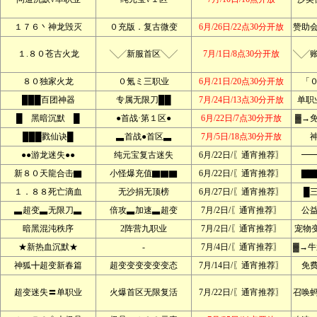
１７６丶神龙毁灭
０充版．复古微变
6月/26日/22点30分开放
赞助
１.８０苍古火龙
╲╱新服首区╲╱
7月/1日/8点30分开放
╲╱
８０独家火龙
０氪ミ三职业
6月/21日/20点30分开放
「
███百团神器
专属无限刀██
7月/24日/13点30分开放
单职
█ 黑暗沉默 █
●首战·第１区●
6月/22日/7点30分开放
▓→
███戮仙诀█
▃首战●首区▃
7月/5日/18点30分开放
●●游龙迷失●●
纯元宝复古迷失
6月/22日/〖通宵推荐〗
━
新８０天龍合击▇
小怪爆充值▇▇▇
6月/22日/〖通宵推荐〗
▇▇
１．８８死亡滴血
无沙捐无顶榜
6月/27日/〖通宵推荐〗
█
▃超变▃无限刀▃
倍攻▃加速▃超变
7月/2日/〖通宵推荐〗
公
暗黑混沌秩序
2阵营九职业
7月/2日/〖通宵推荐〗
宠物变
★新热血沉默★
-
7月/4日/〖通宵推荐〗
▓→牛
神狐╋超变新春篇
超变变变变变变态
7月/14日/〖通宵推荐〗
免
超变迷失〓单职业
火爆首区无限复活
7月/22日/〖通宵推荐〗
召唤