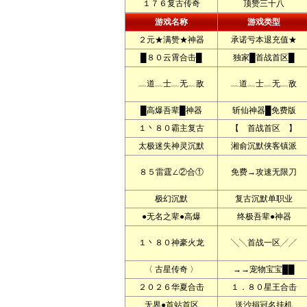
１７６复古传奇
顶赞三十八
游戏名称
游戏类型
２元★满赞★神器
承诺亏本退充值★
█８０云霄合击█
独家█首战首区█
﹏道﹏士﹏无﹏敌
﹏道﹏士﹏无﹏敌
█高爆吾辈█神器
斩仙神器█免费版
１丶８０霸主复古
【 首战首区 】
太极迷失神灵沉默
湘俞沉默侠客镇派
８５雷霆∠②合①
免费→攻速无限刀
极幻沉默
复古沉默单职业
●无名之辈●高爆
终极吾辈●神器
１丶８０神豪火龙
╲╲首战一区╱╱
〈 古星传奇 〉
→→宠物宝宝██
２０２６华夏合击
１．８０星王合击
无界●首站首区
送沙捐冠名挂机