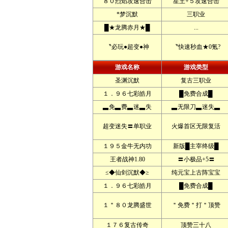
８０烈焰攻速合击
星王+５攻速合击
*梦沉默
三职业
█★龙腾赤月★█
...
〝必玩●超变●神
〝快速秒血★0氪?
游戏名称
游戏类型
圣渊沉默
复古三职业
１．９６七彩皓月
█免费合成█
▃免▃费▃迷▃失
▃无限刀▃迷失▃
超变迷失〓单职业
火爆首区无限复活
１９５金牛无内功
新版█主宰终级█
王者战神1.80
〓小极品+5〓
≤◆仙剑沉默◆≥
纯元宝上古阵宝宝
１．９６七彩皓月
█免费合成█
１＂８０龙腾盛世
＂免费＂打＂顶赞
１７６复古传奇
顶赞三十八