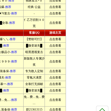
１８０
-推荐
独家星王+５
点击查看
高爆
-推荐
经典·公益
点击查看
76复古
-推荐
-
点击查看
亻乙万切割Ｘ０
█全靠
-推荐
点击查看
茺
客服QQ
游戏主页
爆＼＼
-推荐
【赞助可打】
点击查看
█
-推荐
█微变迷失█
点击查看
大极品小
-推荐
暗黑透视复古
点击查看
新版散人专属沙
Ｘ９９９
-推荐
点击查看
奖
█装备保
-推荐
专为散人定制
点击查看
通关
-推荐
零氪大满贯
点击查看
狂暴━
-推荐
全靠打无捐献
点击查看
█
-推荐
█微变迷失█
点击查看
免﹏费﹏免﹏费
费﹏免﹏
-推荐
点击查看
﹏
╲装备保
-推荐
群213613115
点击查看