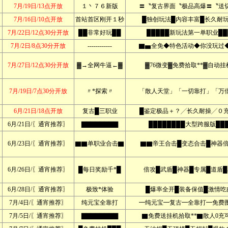
7月/19日/13点开放
１丶７６新版
〓〝复古界面〝极品高爆〓〝送
7月/16日/10点开放
首站首区刚开１秒
█独创玩法█内容丰富█长久耐
7月/22日/12点30分开放
██非常好玩██
█████新玩法第一单职业██
7月/2日/8点30分开放
------------
▇▅全免◆特色活动◆你没玩过◆
7月/27日/12点30分开放
▓→全网牛逼←▓
▓76微变▓免费拾取**▓自动挂
7月/19日/7点30分开放
〃*探索〃
「散人天堂」「一切靠打」「万
6月/21日/18点开放
复古█三职业
█鉴定极品＋？╱长久耐操╱０
6月/21日/〖通宵推荐〗
▇▇▇▇▇▇▇▇
████████大型跨服版██
6月/23日/〖通宵推荐〗
▇▇单职业合击▇
▇▇帝王合击█变态合击█神器
6月/26日/〖通宵推荐〗
█每日奖励千*█
倍攻█武盾█神器█专属█道盾█
6月/28日/〖通宵推荐〗
极致*体验
█爆率全开█装备保值█激情吃
7月/4日/〖通宵推荐〗
纯元宝全靠打
━纯元宝━复古━全靠打━免费
7月/5日/〖通宵推荐〗
▇▇▇▇▇▇▇▇
▇免费送挂机拾取**▇散人0充