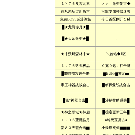
１丶７６复古元素
＞＞ 微变复古◆
你从未玩过新版本
沉默专属神器迷失
免费BOSS必爆终极
今日首区刚开１秒
█★龙腾赤月★█
...
█★天帝微变★█
.
★╋沃玛森林╋★
╲首站◆1区
１．７６敬天极品
０充０氪．打全满
█80特戒攻速合击
▆BUFF▆鉴定▆
帝王神器战战合击
█单职业战战合击
█轮*神器合击█
█沙捐赞助通关█
★神之领域★神启
█稳定更新三年█
１．９６蓝魔皓月
●纯元宝复古●
新８０天龍合击▇
小怪爆充值▇▇▇