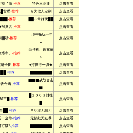
切割〝血
-推荐
特色三职业
点击查看
玩█货币
-推荐
专为散人定制
点击查看
███
-推荐
██非常好玩██
点击查看
76复古
-推荐
-
点击查看
→0冲畅玩一年
机▓秒
-推荐
点击查看
←
白挂机、送充值
倍爆率」
-推荐
点击查看
＞
充进全图
-推荐
●打怪得一切★
点击查看
███
-推荐
▇▇▇▇▇▇▇▇
点击查看
▇▇▇战战合击
倍攻合击
-推荐
点击查看
▇
█１００％封挂
星王█
-推荐
点击查看
█
肉██
-推荐
单职业无限刀
点击查看
图━全靠
-推荐
无捐献无狂暴
点击查看
可打满?
-推荐
▇▇▇▇▇▇▇▇
点击查看