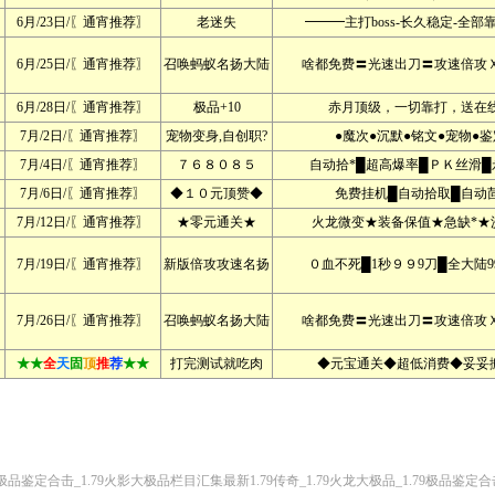
6月/23日/〖通宵推荐〗
老迷失
━━━主打boss-长久稳定-全部
6月/25日/〖通宵推荐〗
召唤蚂蚁名扬大陆
啥都免费〓光速出刀〓攻速倍攻
6月/28日/〖通宵推荐〗
极品+10
赤月顶级，一切靠打，送在线
7月/2日/〖通宵推荐〗
宠物变身,自创职?
●魔次●沉默●铭文●宠物●鉴
7月/4日/〖通宵推荐〗
７６８０８５
自动拾*█超高爆率█ＰＫ丝滑█
7月/6日/〖通宵推荐〗
◆１０元顶赞◆
免费挂机█自动拾取█自动茴
7月/12日/〖通宵推荐〗
★零元通关★
火龙微变★装备保值★急缺*★
7月/19日/〖通宵推荐〗
新版倍攻攻速名扬
０血不死█1秒９９9刀█全大陆99
7月/26日/〖通宵推荐〗
召唤蚂蚁名扬大陆
啥都免费〓光速出刀〓攻速倍攻
★★
全
天
固
顶
推
荐
★★
打完测试就吃肉
◆元宝通关◆超低消费◆妥妥
1.79极品鉴定合击_1.79火影大极品栏目汇集最新1.79传奇_1.79火龙大极品_1.79极品鉴