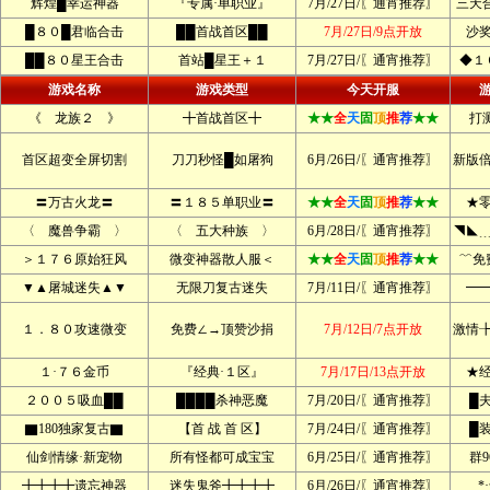
辉煌█幸运神器
『专属·单职业』
7月/27日/〖通宵推荐〗
三天
█８０█君临合击
██首战首区██
7月/27日/9点开放
沙
██８０星王合击
首站█星王＋１
7月/27日/〖通宵推荐〗
◆１
游戏名称
游戏类型
今天开服
《 龙族２ 》
╋首战首区╋
★★
全
天
固
顶
推
荐
★★
打
首区超变全屏切割
刀刀秒怪█如屠狗
6月/26日/〖通宵推荐〗
新版
〓万古火龙〓
〓１８５单职业〓
★★
全
天
固
顶
推
荐
★★
★
〈 魔兽争霸 〉
〈 五大种族 〉
6月/28日/〖通宵推荐〗
◥◣
＞１７６原始狂风
微变神器散人服＜
★★
全
天
固
顶
推
荐
★★
﹌免
▼▲屠城迷失▲▼
无限刀复古迷失
7月/11日/〖通宵推荐〗
━
１．８０攻速微变
免费∠→顶赞沙捐
7月/12日/7点开放
激情
１·７６金币
『经典·１区』
7月/17日/13点开放
★
２００５吸血██
████杀神恶魔
7月/20日/〖通宵推荐〗
█
▇180独家复古▇
【首 战 首 区】
7月/24日/〖通宵推荐〗
█
仙剑情缘·新宠物
所有怪都可成宝宝
6月/25日/〖通宵推荐〗
群9
╋╋╋╋遗忘神器
迷失鬼斧╋╋╋╋
6月/26日/〖通宵推荐〗
*