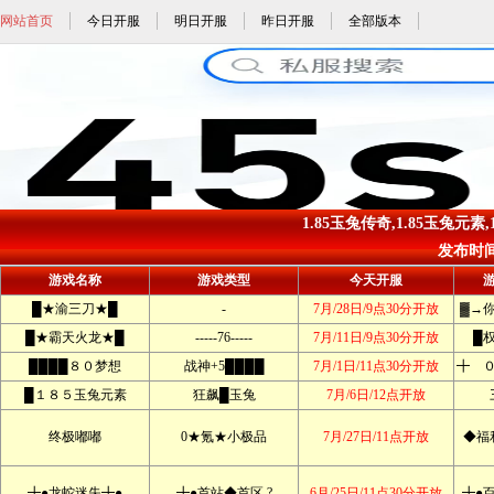
网站首页
今日开服
明日开服
昨日开服
全部版本
1.85玉兔传奇,1.85玉兔元素,
发布时间: 
游戏名称
游戏类型
今天开服
█★渝三刀★█
-
7月/28日/9点30分开放
▓→
█★霸天火龙★█
-----76-----
7月/11日/9点30分开放
█
████８０梦想
战神+5████
7月/1日/11点30分开放
╋ 
█１８５玉兔元素
狂飙█玉兔
7月/6日/12点开放
终极嘟嘟
0★氪★小极品
7月/27日/11点开放
◆福
╋●龙蛇迷失╋●
╋●首站◆首区 ?
6月/25日/11点30分开放
╋●