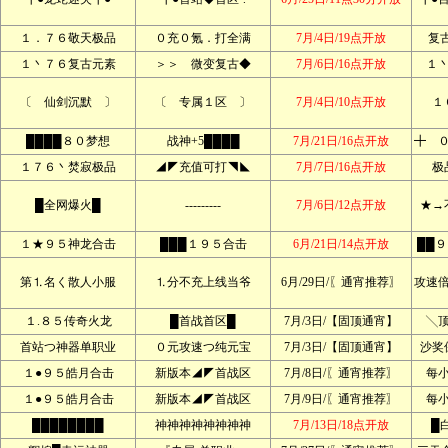
１．７６敬天极品
０充０氪．打全满
7月/4日/19点开放
复
１丶７６复古元素
＞＞ 微变复古◆
7月/6日/16点开放
１
〔 仙剑沉默 〕
〔 专属１区 〕
7月/4日/10点开放
１
████８０梦想
战神+5████
7月/21日/16点开放
╋ 
１７６丶焚寂极品
◢◤充值可打◥◣
7月/7日/16点开放
极
█全网爆火█
---------
7月/6日/12点开放
★→
１★９５神龙合击
███１９５合击
6月/21日/14点开放
██
第⒈名く散人小服
⒈分不充上线当爷
6月/29日/〖通宵推荐〗
攻速
１.８５传奇火龙
█首战首区█
7月/3日/【固顶通宵】
╲
首站つ神器单职业
０元攻速つ纯元宝
7月/3日/【固顶通宵】
沙奖
１●９５皓月合击
新版本◢◤首战区
7月/8日/〖通宵推荐〗
每
１●９５皓月合击
新版本◢◤首战区
7月/9日/〖通宵推荐〗
每
████████
神神神神神神神神
7月/13日/18点开放
█