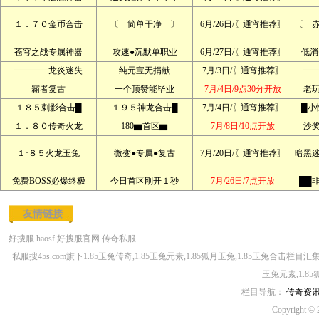
１．７０金币合击
〔 简单干净 〕
6月/26日/〖通宵推荐〗
〔 
苍穹之战专属神器
攻速●沉默单职业
6月/27日/〖通宵推荐〗
低消
━━━━龙炎迷失
纯元宝无捐献
7月/3日/〖通宵推荐〗
━
霸者复古
一个顶赞能毕业
7月/4日/9点30分开放
老
１８５刺影合击█
１９５神龙合击█
7月/4日/〖通宵推荐〗
█小
１．８０传奇火龙
180▆首区▆
7月/8日/10点开放
沙
１·８５火龙玉兔
微变●专属●复古
7月/20日/〖通宵推荐〗
暗黑
免费BOSS必爆终极
今日首区刚开１秒
7月/26日/7点开放
██
友情链接
好搜服
haosf
好搜服官网
传奇私服
私服搜45s.com旗下1.85玉兔传奇,1.85玉兔元素,1.85狐月玉兔,1.85玉兔合击栏目汇
玉兔元素,1.8
栏目导航：
传奇资
Copyright © 