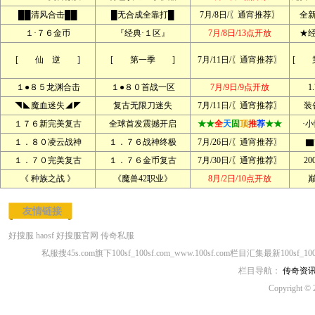
██清风合击██
█无合成全靠打█
7月/8日/〖通宵推荐〗
全
１·７６金币
『经典·１区』
7月/8日/13点开放
★
[ 仙 逆 ]
[ 第一季 ]
7月/11日/〖通宵推荐〗
[ 
１●８５龙渊合击
１●８０首战一区
7月/9日/9点开放
1
◥◣魔血迷失◢◤
复古无限刀迷失
7月/11日/〖通宵推荐〗
装
１７６新完美复古
全球首发震撼开启
★★
全
天
固
顶
推
荐
★★
·
１．８０凌云战神
１．７６战神终极
7月/26日/〖通宵推荐〗
▇
１．７０完美复古
１．７６金币复古
7月/30日/〖通宵推荐〗
2
《 种族之战 》
《魔兽42职业》
8月/2日/10点开放
友情链接
好搜服
haosf
好搜服官网
传奇私服
私服搜45s.com旗下100sf_100sf.com_www.100sf.com栏目汇集最新100sf_1
栏目导航：
传奇资
Copyright © 