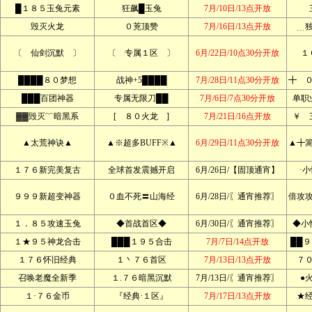
█１８５玉兔元素
狂飙█玉兔
7月/10日/13点开放
毁灭火龙
０茺顶赞
7月/16日/13点开放
﹍
〔 仙剑沉默 〕
〔 专属１区 〕
6月/22日/10点30分开放
１
████８０梦想
战神+5████
7月/28日/11点30分开放
╋ 
███百团神器
专属无限刀██
7月/6日/7点30分开放
单职
▓▓毁灭﹌暗黑系
[ ８０火龙 ]
7月/21日/16点开放
￥ 
▲太荒神诀▲
▲※超多BUFF※▲
6月/29日/11点30分开放
▲╋
１７６新完美复古
全球首发震撼开启
6月/26日/【固顶通宵】
·
９９９新超变神器
０血不死〓山海经
6月/28日/〖通宵推荐〗
倍攻
１．８５攻速玉兔
◆首战首区◆
6月/30日/〖通宵推荐〗
◆小
１★９５神龙合击
███１９５合击
7月/7日/14点开放
██
１７６怀旧经典
１丶７６首区
7月/13日/13点开放
７
召唤老魔全新季
１.７６暗黑沉默
7月/13日/〖通宵推荐〗
●
１·７６金币
『经典·１区』
7月/17日/13点开放
★