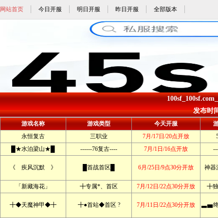
网站首页
今日开服
明日开服
昨日开服
全部版本
100sf_100sf.co
发布时间: 
游戏名称
游戏类型
今天开服
永恒复古
三职业
7月/17日/20点开放
█★水泊梁山★█
------76复古----
7月/1日/16点开放
--
《 疾风沉默 》
█首战首区█
6月/25日/9点30分开放
神器
「新藏海花」
╋专属*、首区
7月/12日/22点30分开放
╋独
╋◆天魔神甲◆╋
╋●首站◆首区 ?
7月/11日/22点30分开放
▃▅