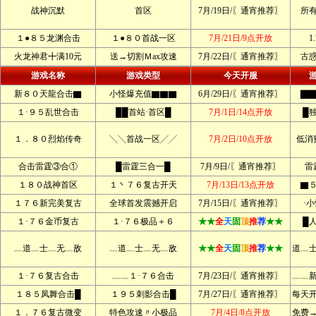
战神沉默
首区
7月/19日/〖通宵推荐〗
所
１●８５龙渊合击
１●８０首战一区
7月/21日/9点开放
1
火龙神君╋满10元
送→切割Ｍax攻速
7月/22日/〖通宵推荐〗
古
游戏名称
游戏类型
今天开服
新８０天龍合击▇
小怪爆充值▇▇▇
6月/29日/〖通宵推荐〗
▇▇
１·９５乱世合击
██首站·首区█
7月/1日/14点开放
█
１．８０烈焰传奇
╲╲首战一区╱╱
7月/2日/10点开放
低消
合击雷霆③合①
█雷霆三合一█
7月/9日/〖通宵推荐〗
雷
１８０战神首区
１丶７６复古开天
7月/13日/13点开放
▇
１７６新完美复古
全球首发震撼开启
7月/15日/〖通宵推荐〗
·
１·７６金币复古
１·７６极品＋６
★★
全
天
固
顶
推
荐
★★
█
﹏道﹏士﹏无﹏敌
﹏道﹏士﹏无﹏敌
★★
全
天
固
顶
推
荐
★★
道﹏
１·７６复古合击
﹏﹏１·７６合击
7月/23日/〖通宵推荐〗
﹏﹏
１８５凤舞合击█
１９５刺影合击█
7月/27日/〖通宵推荐〗
每天
１．７６复古微变
特色攻速〃小极品
7月/4日/8点开放
免费