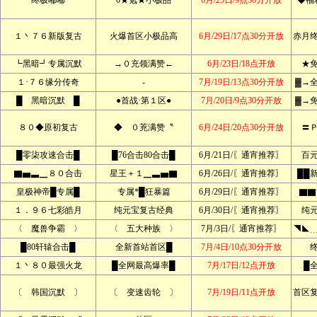
终极嘟嘟
0★氪★小极品
6月/25日/9点30分开放
◆福
１丶７６新版复古
火爆首区小极品高
6月/29日/17点30分开放
赤月
┗黑暗┛专属沉默
→０充领满赞←
6月/23日/18点开放
★
１·７６缘分传奇
-
7月/19日/13点30分开放
▓→
█ 黑暗沉默 █
●首战·第１区●
7月/20日/9点30分开放
▓→
８０◆原初复古
◆ ０茺满赞〝
6月/24日/20点30分开放
〓
█零柒攻速合击█
█76合击80合击█
6月/21日/〖通宵推荐〗
百
▇▅▃▁８０合击
星王＋１▁▃▅▇
6月/26日/〖通宵推荐〗
██
皇极神帝█专属█
专属*█狂暴篇
6月/29日/〖通宵推荐〗
▇▇
１．９６七彩皓月
纯元宝复古经典
6月/30日/〖通宵推荐〗
纯
〈 魔兽争霸 〉
〈 五大种族 〉
7月/3日/〖通宵推荐〗
◥◣
█80轩辕合击█
全新首站首区█
7月/4日/10点30分开放
１丶８０最强火龙
█全网最高爆率█
7月/17日/12点开放
█
〔 韩国沉默 〕
〔 变速齿轮 〕
7月/19日/11点开放
首区