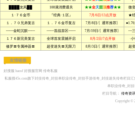
████龙凤██
100满消费通关
★★
全
天
固
顶
推
荐
★★
微
１·７６金币
『经典·１区』
7月/6日/13点开放
★
１．７０兄弟复古
１．７６金币复古
7月/8日/〖通宵推荐〗
●1.
┉┉金蛇沉默┉┉
┉┉首战首区┉┉
7月/19日/〖通宵推荐〗
┉
１７６新完美复古
全球首发震撼开启
8月/2日/7点开放
·
修罗〓专属神器〓
超变迷失〓无限刀
8月/3日/〖通宵推荐〗
超
友情链接
好搜服
haosf
好搜服官网
传奇私服
私服搜45s.com旗下封挂传奇_封挂单职业传奇_封挂手游传奇_封挂迷失传奇栏
单职业传奇_封挂
栏目导航：
传奇资
Copyright © 