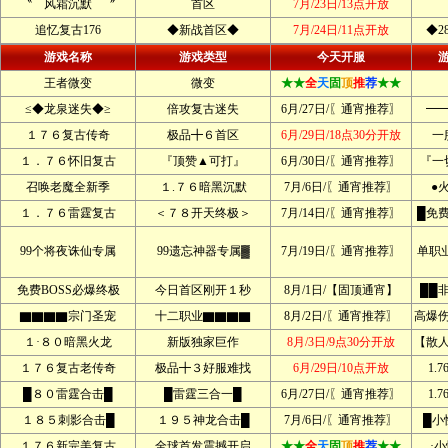
〝 风霜沉默 〞
首区
7月/23日/13点开放
追忆复古176
◆新战首区◆
7月/24日/11点开放
◆2
游戏名称
游戏类型
今天开服
王者微变
微变
★★
全
天
固
顶
推
荐
★★
≤◆龙泉迷失◆≥
倍攻复古迷失
6月/27日/〖通宵推荐〗
━
１７６复古传奇
极品╋６首区
6月/29日/18点30分开放
一
１．７６怀旧复古
『顶赞▲可打』
6月/30日/〖通宵推荐〗
『一
召唤老魔全新季
１.７６暗黑沉默
7月/6日/〖通宵推荐〗
●
１．７６雷霆复古
＜７８开天终极＞
7月/14日/〖通宵推荐〗
█免
99个将夜诛仙专属
99遗忘神器专属▓
7月/19日/〖通宵推荐〗
单职
免费BOSS必爆终极
今日首区刚开１秒
8月/1日/【固顶通宵】
██
▇▇▇▇宗门圣宠
十二职业▇▇▇▇
8月/2日/〖通宵推荐〗
高爆
１·８０暗黑火龙
新版独家巨作
8月/3日/9点30分开放
【散
１７６复古老传奇
极品╋３好服难找
6月/29日/10点开放
1.
█８０雷霆合击█
█雷霆三合一█
6月/27日/〖通宵推荐〗
1.
１８５刺影合击█
１９５神龙合击█
7月/6日/〖通宵推荐〗
█小
１７６新完美复古
全球首发震撼开启
★★
全
天
固
顶
推
荐
★★
·