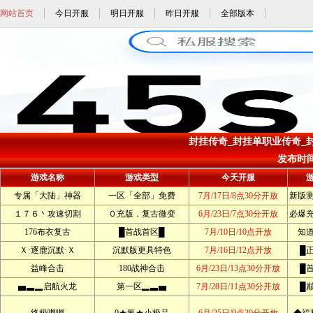
网站首页
今日开服
明日开服
昨日开服
全部版本
封挂传奇_封挂单职业传奇_封
发布时间: 
游戏名称
游戏类型
今天开服
专属「大陆」神器
一区「全部」免费
7月/17日/8点30分开放
新版
１７６丶攻速切割
０充版．复古微变
6月/23日/7点30分开放
必爆
176布衣复古
█首战首区█
7月/10日/10点开放
知
Ｘ·逐鹿沉默·Ｘ
沉默版更具特色
7月/16日/12点开放
█
益峰合击
180战神合击
6月/23日/13点30分开放
█
▅▃▂启航火龙
第一区▂▃▅
7月/28日/11点30分开放
█